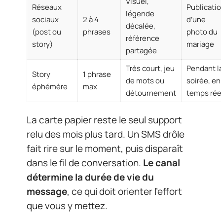
Visuel,
Réseaux
Publicati
légende
sociaux
2 à 4
d’une
décalée,
(post ou
phrases
photo du
référence
story)
mariage
partagée
Très court, jeu
Pendant l
Story
1 phrase
de mots ou
soirée, en
éphémère
max
détournement
temps rée
La carte papier reste le seul support
relu des mois plus tard. Un SMS drôle
fait rire sur le moment, puis disparaît
dans le fil de conversation.
Le canal
détermine la durée de vie du
message
, ce qui doit orienter l’effort
que vous y mettez.