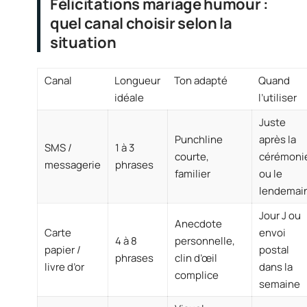
Félicitations mariage humour :
quel canal choisir selon la
situation
Canal
Longueur
Ton adapté
Quand
idéale
l’utiliser
Juste
Punchline
après la
SMS /
1 à 3
courte,
cérémoni
messagerie
phrases
familier
ou le
lendemai
Jour J ou
Anecdote
Carte
envoi
4 à 8
personnelle,
papier /
postal
phrases
clin d’œil
livre d’or
dans la
complice
semaine