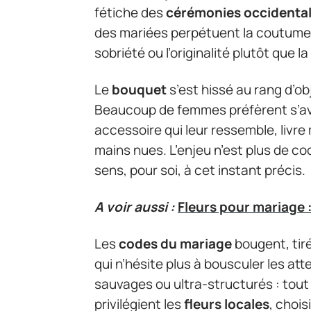
fétiche des
cérémonies occidenta
des mariées perpétuent la coutume, 
sobriété ou l’originalité plutôt que la
Le
bouquet
s’est hissé au rang d’obj
Beaucoup de femmes préfèrent s’av
accessoire qui leur ressemble, livre
mains nues. L’enjeu n’est plus de co
sens, pour soi, à cet instant précis.
A voir aussi :
Fleurs pour mariage :
Les
codes du mariage
bougent, tir
qui n’hésite plus à bousculer les at
sauvages ou ultra-structurés : tout
privilégient les
fleurs locales
, chois